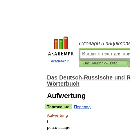
Словари и энциклоп
academic.ru
Das Deutsch-Russische und Russisch-Deutsche Business-und Banking-Wörterbuch
Das Deutsch-Russische und R
Wörterbuch
Aufwertung
Толкование
Перевод
Aufwertung
f
ревальвация