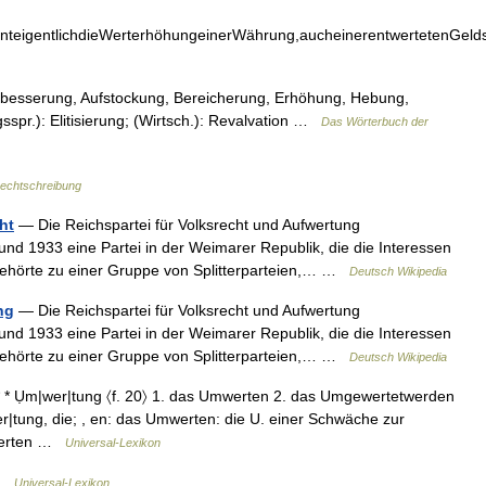
inteigentlichdieWerterhöhungeinerWährung,aucheinerentwertetenGeld
besserung, Aufstockung, Bereicherung, Erhöhung, Hebung,
sspr.): Elitisierung; (Wirtsch.): Revalvation …
Das Wörterbuch der
echtschreibung
ht
— Die Reichspartei für Volksrecht und Aufwertung
nd 1933 eine Partei in der Weimarer Republik, die die Interessen
 gehörte zu einer Gruppe von Splitterparteien,… …
Deutsch Wikipedia
ng
— Die Reichspartei für Volksrecht und Aufwertung
nd 1933 eine Partei in der Weimarer Republik, die die Interessen
 gehörte zu einer Gruppe von Splitterparteien,… …
Deutsch Wikipedia
* Ụm|wer|tung 〈f. 20〉 1. das Umwerten 2. das Umgewertetwerden
er|tung, die; , en: das Umwerten: die U. einer Schwäche zur
Umwerten …
Universal-Lexikon
 …
Universal-Lexikon