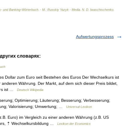
s
-
und
Banking
-
Wörterbuch
. -
М
.
:
Russkiy
Yazyk
-
Media
.
N
.
D
.
Iwaschtschenko
.
Aufwertungsprozess
 других словарях:
buch
s Dollar zum Euro seit Bestehen des Euros Der Wechselkurs ist
 anderen Währung. Der Markt, auf dem sich dieser Preis bildet,
urs ist …
Deutsch Wikipedia
sserung; Optimierung; Läuterung; Besserung; Verbesserung;
rung; Valorisierung; Umwertung; …
Universal-Lexikon
B. Euro) im Vergleich zu einer anderen Währung (z.B. US
lkurs, ⇡ Wechselkursbildung …
Lexikon der Economics