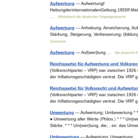
Aufwertung
— Aufwertungf
HebungderinternationalenGeltung.1955ff.Me
…
Wörterbuch der deutschen Umgangssprache
Aufwertung
— Anhebung, Anreicherung, Auf
Stärkung, Steigerung, Verbesserung; (bildung
Synonyme
Aufwertung
— Auf|wer|tung …
Die deutsche R
Reichspartei für Aufwertung und Volksrec
(Volksrechtpartei – VRP) war zwischen 1926 u
der Inflationsgeschädigten vertrat. Die VRP
Reichspartei für Volksrecht und Aufwertu
(Volksrechtpartei – VRP) war zwischen 1926 u
der Inflationsgeschädigten vertrat. Die VRP
Umwertung
— Aufwertung; Umbewertung * * 
● Umwertung aller Werte 〈Philos.〉 * * * Ụm|w
Stärke. * * * Ụm|wer|tung, die; , en: das 
Umbewertung
— Aufwertung; Umwertung