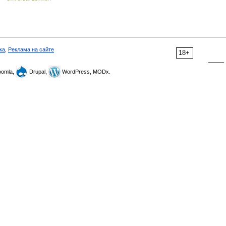
ка
,
Реклама на сайте
18+
omla,
Drupal,
WordPress, MODx.