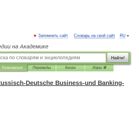
Запомнить сайт
Словарь на свой сайт
RU
едии на Академике
Найти!
Толкования
Переводы
Книги
Игры ⚽
ussisch-Deutsche Business-und Banking-