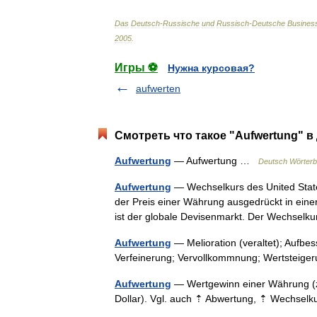
Das
Deutsch
-
Russische
und
Russisch
-
Deutsche
Busines
2005
.
Игры ⚽
Нужна курсовая?
aufwerten
Смотреть что такое "Aufwertung" в
Aufwertung
— Aufwertung …
Deutsch Wörter
Aufwertung
— Wechselkurs des United State
der Preis einer Währung ausgedrückt in einer
ist der globale Devisenmarkt. Der Wechselk
Aufwertung
— Melioration (veraltet); Aufbe
Verfeinerung; Vervollkommnung; Wertsteige
Aufwertung
— Wertgewinn einer Währung (z.
Dollar). Vgl. auch ⇡ Abwertung, ⇡ Wechse